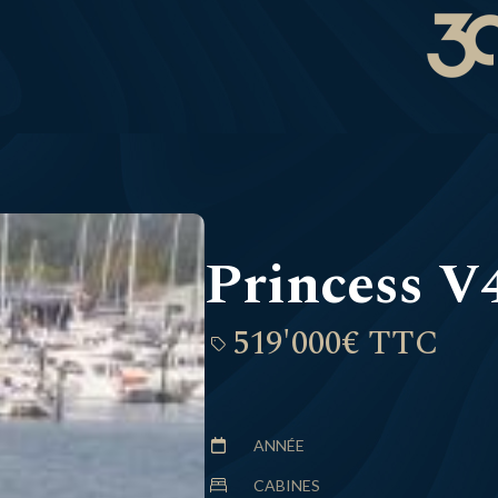
Princess V
519'000€ TTC
ANNÉE
CABINES