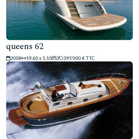
queens 62
2008
19.60 x 5.10
3
395'000 € TTC