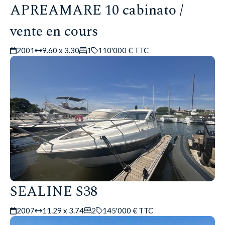
APREAMARE 10 cabinato /
vente en cours
2001
9.60 x 3.30
1
110'000 € TTC
SEALINE S38
2007
11.29 x 3.74
2
145'000 € TTC