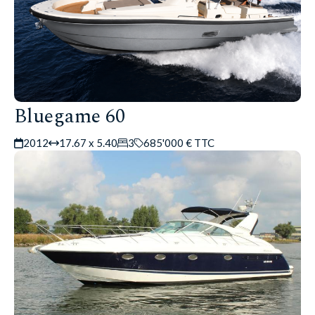
Bluegame 60
2012
17.67 x 5.40
3
685'000 € TTC